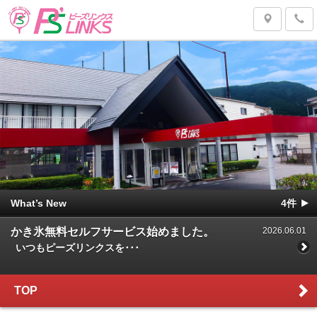
▼
What’s New
4件
かき氷無料セルフサービス始めました。
2026.06.01
いつもピーズリンクスを･･･
TOP
サマータイムのお知らせ
2026.04.15
～サマータイムのお知･･･