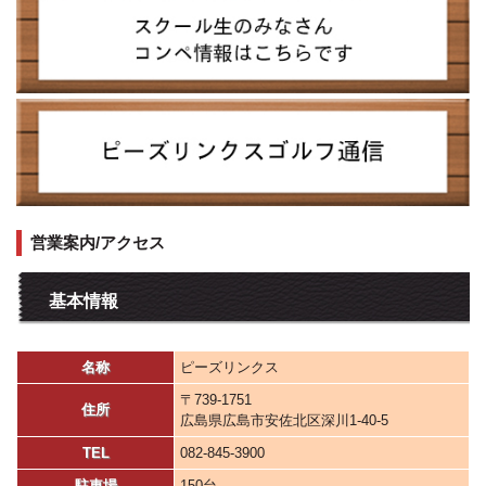
営業案内/アクセス
基本情報
名称
ピーズリンクス
〒739-1751
住所
広島県広島市安佐北区深川1-40-5
TEL
082-845-3900
駐車場
150台